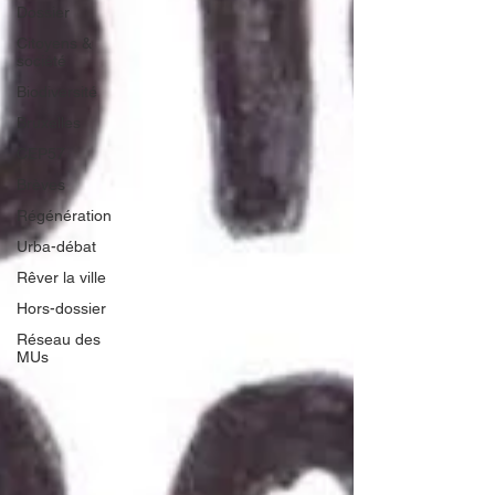
Dossier
Citoyens &
société
Biodiversité
Bruxelles
CEP57
Brèves
Régénération
Urba-débat
Rêver la ville
Hors-dossier
Réseau des
MUs