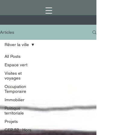
Articles
Rêver la ville
All Posts
Espace vert
Visites et
voyages
Occupation
Temporaire
Immobilier
Politique
territoriale
Projets
CEP 52 : Hors
dossiers