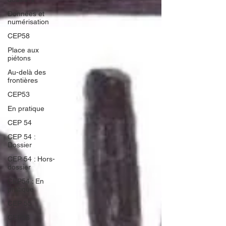
Données et
numérisation
CEP58
Place aux
piétons
Au-delà des
frontières
CEP53
En pratique
CEP 54
CEP 54 :
Dossier
CEP 54 : Hors-
dossier
CEP54 : En
pratique
CEP 55
CEP56