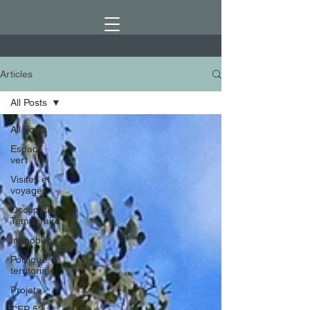
Articles
All Posts
All Posts
Espace
vert
Visites et
voyages
Occupation
Temporaire
Immobilier
Politique
territoriale
Projets
CEP 52 :