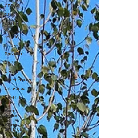
CEP 55
CEP56
Dossier
Citoyens &
société
Biodiversité
Bruxelles
CEP57
Brèves
Régénération
Urba-débat
Rêver la
ville
Hors-
dossier
Réseau
des MUs