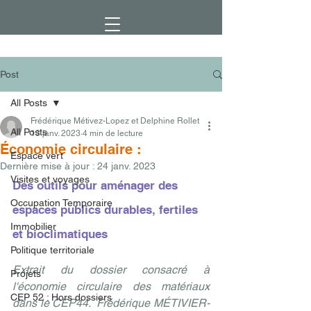
Post
All Posts
Frédérique Métivez-Lopez et Delphine Rollet
All Posts
13 janv. 2023
4 min de lecture
Économie circulaire :
Espace vert
Dernière mise à jour :
24 janv. 2023
Visites et voyages
Des outils pour aménager des 
Occupation Temporaire
espaces publics durables, fertiles 
Immobilier
et bioclimatiques
Politique territoriale
Extrait du dossier consacré à 
Projets
l'économie circulaire des matériaux 
CEP 52 : Hors dossiers
dans le CEP44.  Frédérique MÉTIVIER-