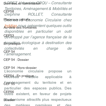
LOPEZ, Urbaniste OPQU – Consultante 
Données et numérisation
Territoires, Aménagement & Mobilités et 
CEP58
Delphine ROLLET, Consultante 
Place aux piétons
Déchets & Économie Circulaire chez 
Inddigo
 nous présentent quelques outils 
Au-delà des frontières
disponibles en particulier un outil 
CEP53
développé par l’agence française de la 
transition écologique à destination des 
En pratique
collectivités en charge de 
CEP 54
l’aménagement
. 	
CEP 54 : Dossier
CEP 54 : Hors-dossier
L’économie circulaire propose un 
CEP54 : En pratique
nouveau modèle applicable à 
l’aménagement du territoire et en 
CEP 55
particulier des espaces publics. Des 
CEP56
outils existent, en faveur de projets 
d’urbanisme attractifs plus respectueux 
Dossier
des matières premières et des 