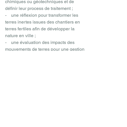
chimiques ou géotechniques et de 
définir leur process de traitement ;
-    une réflexion pour transformer les 
terres inertes issues des chantiers en 
terres fertiles afin de développer la 
nature en ville ;
-    une évaluation des impacts des 
mouvements de terres pour une gestion 
intelligente de la fertilité des sols ;
-    un travail administratif dans le cas 
d’apports de matériaux de différents 
maîtres d’ouvrage, ou pour établir la 
traçabilité entre les différents déchets 
de chantier ;
-    les procédures réglementaires pour 
accéder, si nécessaire, à la sortie du 
statut de déchets.