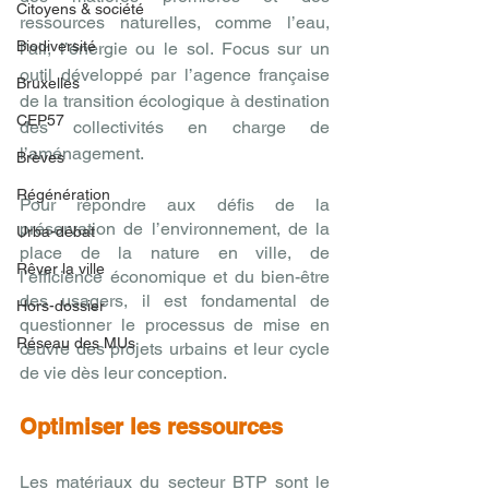
Citoyens & société
ressources naturelles, comme l’eau, 
Biodiversité
l’air, l’énergie ou le sol. Focus sur un 
outil développé par l’agence française 
Bruxelles
de la transition écologique à destination 
CEP57
des collectivités en charge de 
l’aménagement.
Brèves
Régénération
Pour répondre aux défis de la 
préservation de l’environnement, de la 
Urba-débat
place de la nature en ville, de 
Rêver la ville
l’efficience économique et du bien-être 
des usagers, il est fondamental de 
Hors-dossier
questionner le processus de mise en 
Réseau des MUs
œuvre des projets urbains et leur cycle 
de vie dès leur conception. 
Optimiser les ressources
Les matériaux du secteur BTP sont le 