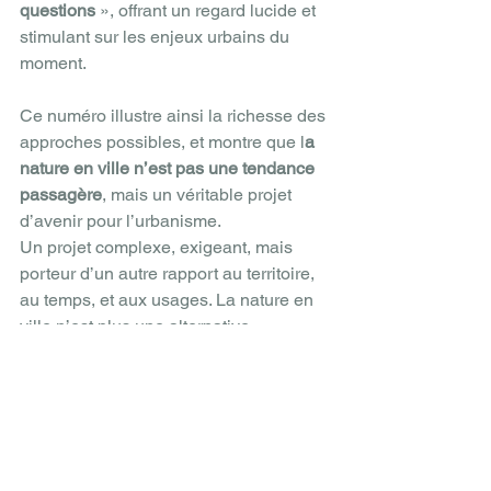
questions
 », offrant un regard lucide et 
stimulant sur les enjeux urbains du 
moment.
Ce numéro illustre ainsi la richesse des 
approches possibles, et montre que l
a 
nature en ville n’est pas une tendance 
passagère
, mais un véritable projet 
d’avenir pour l’urbanisme. 
Un projet complexe, exigeant, mais 
porteur d’un autre rapport au territoire, 
au temps, et aux usages. La nature en 
ville n’est plus une alternative 
périphérique au développement urbain 
: elle en devient l’un des fondements, 
elle participe au métabolisme urbain.
La nature en ville 
n’est pas une 