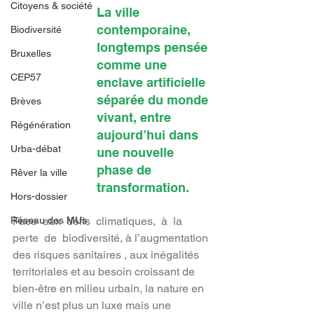
Citoyens & société
La ville 
contemporaine, 
Biodiversité
longtemps pensée 
Bruxelles
comme une 
CEP57
enclave artificielle 
séparée du monde 
Brèves
vivant, entre 
Régénération
aujourd’hui dans 
Urba-débat
une nouvelle 
phase de 
Rêver la ville
transformation.
Hors-dossier
Réseau des MUs
Face  aux  défis  climatiques,  à  la  
perte  de  biodiversité, à l’augmentation 
des risques sanitaires , aux inégalités 
territoriales et au besoin croissant de 
bien-être en milieu urbain, la nature en 
ville n’est plus un luxe mais une 