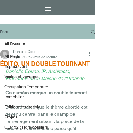
Post
All Posts
Danielle Coune
All Posts
9 juil. 2025
3 min de lecture
ÉDITO, UN DOUBLE TOURNANT
Espace vert
Danielle Coune, IR. Architecte, 
Visites et voyages
Présidente de la Maison de l'Urbanité
Occupation Temporaire
Ce numéro marque un double tournant.
Immobilier
D’abord parce que le thème abordé est 
Politique territoriale
devenu central dans le champ de 
Projets
l’aménagement urbain : la place de la 
CEP 52 : Hors dossiers
nature en ville. Ensuite parce qu’il 