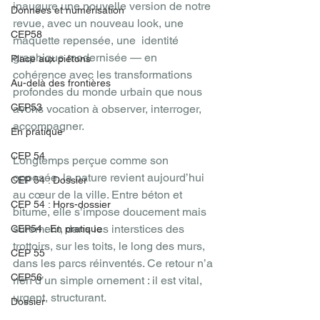
inaugure une nouvelle version de notre 
Données et numérisation
revue, avec un nouveau look, une 
CEP58
maquette repensée, une  identité 
graphique modernisée — en 
Place aux piétons
cohérence avec les transformations 
Au-delà des frontières
profondes du monde urbain que nous 
CEP53
avons vocation à observer, interroger, 
accompagner.
En pratique
CEP 54
Longtemps perçue comme son 
opposée, la nature revient aujourd’hui 
CEP 54 : Dossier
au cœur de la ville. Entre béton et 
CEP 54 : Hors-dossier
bitume, elle s’impose doucement mais 
sûrement, dans les interstices des 
CEP54 : En pratique
trottoirs, sur les toits, le long des murs, 
CEP 55
dans les parcs réinventés. Ce retour n’a 
CEP56
rien d’un simple ornement : il est vital, 
urgent, structurant.
Dossier