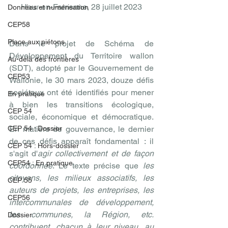
Hour-en-Famenne, 28 juillet 2023
Données et numérisation
CEP58
Place aux piétons
Dans le projet de Schéma de 
Développement du Territoire wallon 
Au-delà des frontières
(SDT), adopté par le Gouvernement de 
CEP53
Wallonie, le 30 mars 2023, douze défis 
sociétaux ont été identifiés pour mener 
En pratique
à bien les transitions écologique, 
CEP 54
sociale, économique et démocratique. 
CEP 54 : Dossier
En matière de gouvernance, le dernier 
de ces défis apparaît fondamental : il 
CEP 54 : Hors-dossier
s'agit d'
agir collectivement et de façon 
CEP54 : En pratique
coordonnée
. Le texte précise que 
les 
citoyens, les milieux associatifs, les 
CEP 55
auteurs de projets, les entreprises, les 
CEP56
intercommunales de développement, 
les communes, la Région, etc. 
Dossier
contribuent, chacun à leur niveau, au 