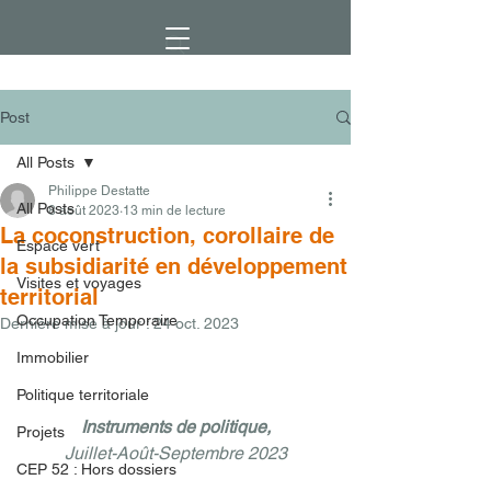
Post
All Posts
Philippe Destatte
All Posts
8 août 2023
13 min de lecture
La coconstruction, corollaire de
Espace vert
la subsidiarité en développement
Visites et voyages
territorial
Occupation Temporaire
Dernière mise à jour :
24 oct. 2023
Immobilier
Politique territoriale
Instruments de politique,
Projets
Juillet-Août-Septembre 2023
CEP 52 : Hors dossiers