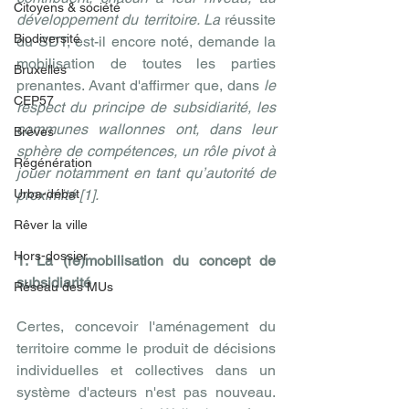
Citoyens & société
développement du territoire. La
 réussite 
Biodiversité
du SDT, est-il encore noté, demande la 
mobilisation de toutes les parties 
Bruxelles
prenantes. Avant d'affirmer que, dans
 le 
CEP57
respect du principe de subsidiarité, les 
communes wallonnes ont, dans leur 
Brèves
sphère de compétences, un rôle pivot à 
Régénération
jouer notamment en tant qu’autorité de 
Urba-débat
proximité [1].
Rêver la ville
Hors-dossier
1. La (re)mobilisation du concept de 
subsidiarité
Réseau des MUs
Certes, concevoir l'aménagement du 
territoire comme le produit de décisions 
individuelles et collectives dans un 
système d'acteurs n'est pas nouveau. 