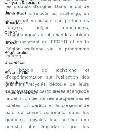
Citoyens & société
les produits d’origine. Dans le but de 
Biodiversité
contribuer à relever ce challenge, un 
partenariat réunissant des partenaires 
Bruxelles
français, belges, néerlandais, 
CEP57
luxembourgeois et allemands a obtenu 
un financement du FEDER et de la 
Brèves
Région wallonne via le programme 
Régénération
Interreg.
Urba-débat
Le besoin de recherche et 
Rêver la ville
d’expérimentation sur l’utilisation des 
Hors-dossier
granulats recyclés découle de leurs 
caractéristiques particulières et englobe 
Réseau des MUs
la définition de normes européennes et 
locales. En particulier, la présence de 
pâte de ciment adhérente dans les 
granulats recyclés leur confère une 
porosité plus importante que les 