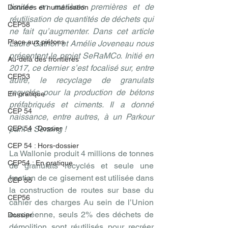
limitée en matières premières et de 
Données et numérisation
réutilisation de quantités de déchets qui 
CEP58
ne fait qu’augmenter. Dans cet article 
Place aux piétons
Laure Gathon et Amélie Joveneau nous 
présentent le projet SeRaMCo. Initié en 
Au-delà des frontières
2017, ce dernier s’est focalisé sur, entre 
CEP53
autre, le recyclage de granulats 
recyclés pour la production de bétons 
En pratique
préfabriqués et ciments. Il a donné 
CEP 54
naissance, entre autres, à un Parkour 
CEP 54 : Dossier
park à Seraing !
CEP 54 : Hors-dossier
La Wallonie produit 4 millions de tonnes 
CEP54 : En pratique
de granulats recyclés et seule une 
fraction de ce gisement est utilisée dans 
CEP 55
la construction de routes sur base du 
CEP56
cahier des charges Au sein de l’Union 
européenne, seuls 2% des déchets de 
Dossier
démolition sont réutilisés pour recréer 