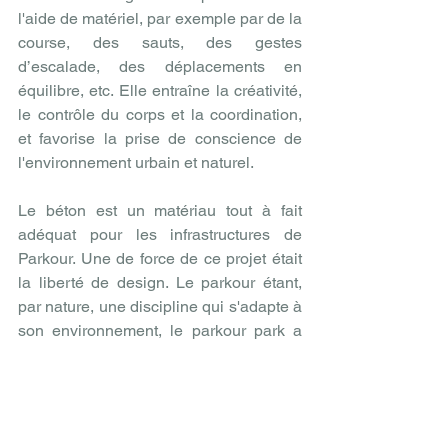
l'aide de matériel, par exemple par de la 
course, des sauts, des gestes 
d’escalade, des déplacements en 
équilibre, etc. Elle entraîne la créativité, 
le contrôle du corps et la coordination, 
et favorise la prise de conscience de 
l'environnement urbain et naturel.
Le béton est un matériau tout à fait 
adéquat pour les infrastructures de 
Parkour. Une de force de ce projet était 
la liberté de design. Le parkour étant, 
par nature, une discipline qui s'adapte à 
son environnement, le parkour park a 
permis à l'entreprise PREFER de tester 
la production, avec des granulats 
recyclés, d'une série d'éléments 
destinés à des marchés plus larges. Par 