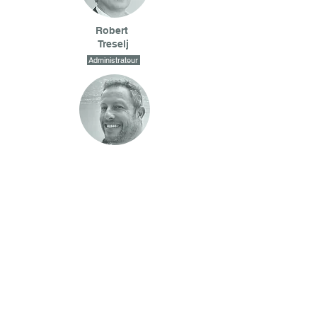
Robert
Treselj
Administrateur
Gregory
Mercier
Administrateur
Fabienne
Leduc