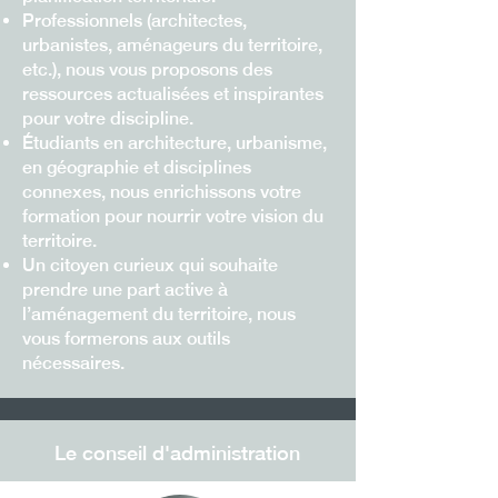
Professionnels (architectes,
urbanistes, aménageurs du territoire,
etc.), nous vous proposons des
ressources actualisées et inspirantes
pour votre discipline.
Étudiants en architecture, urbanisme,
en géographie et disciplines
connexes, nous enrichissons votre
formation pour nourrir votre vision du
territoire.
Un citoyen curieux qui souhaite
prendre une part active à
l’aménagement du territoire, nous
vous formerons aux outils
nécessaires.
Le conseil d'administration