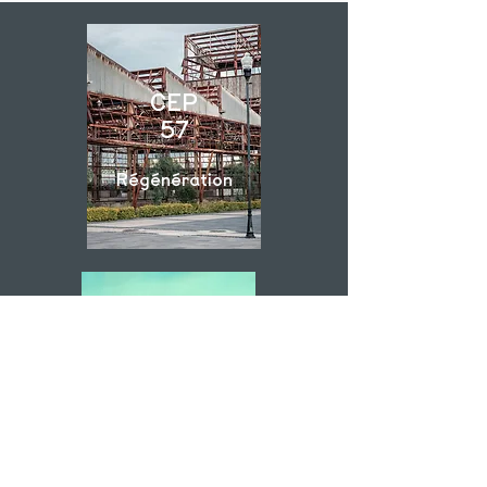
CEP
57
Régénération
CEP
58
Rêver nos villes
et nos villages