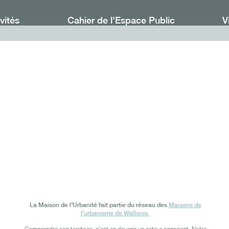
vités
Cahier de l'Espace Public
V
Maison de l'Urbanité
La Maison de l'Urbanité fait partie du réseau des
Maisons de
l'urbanisme de Wallonie
Comprendre son territoire, c'est en devenir un acteur conscient. Notre