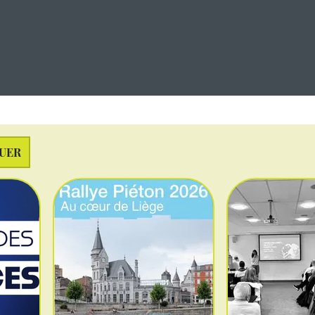
Développement Communal (SDC) de sa commune.
3.
- Création d'un
canevas d'analyse de permis
Atelier
QUER