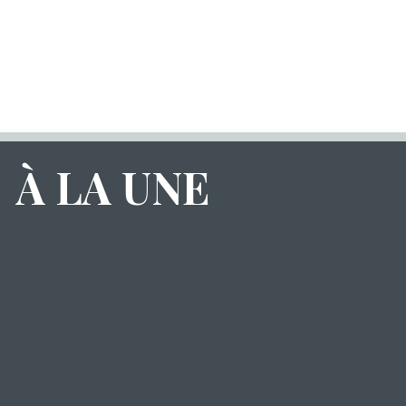
CEP N°58
À LA UNE
otre équipe propose des
ement et du rôle de la CCATM
oire
ans l'élaboration du Schéma de