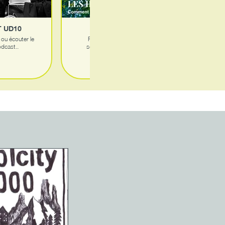
 UD10
URBA-DÉBAT
 ou écouter le
Rendez-vous le jeudi 17
dcast..
septembre pour un lunch
entouré d'experts ...