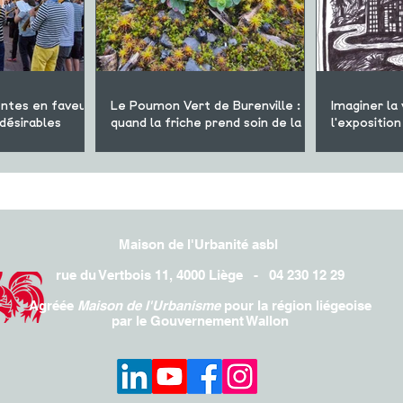
ntes en faveur
Le Poumon Vert de Burenville :
Imaginer la 
 désirables
quand la friche prend soin de la
l'expositi
ville
Maison de l'Urbanité asbl
rue du Vertbois 11, 4000 Liège - 04 230 12 29
Agréée
Maison de l'Urbanisme
pour la région liégeoise
par le Gouvernement Wallon