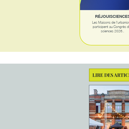
RÉJOUISCIENCE
Les Maisons de l'urbani
participent au Congrès 
sciences 2026..
LIRE DES ARTIC