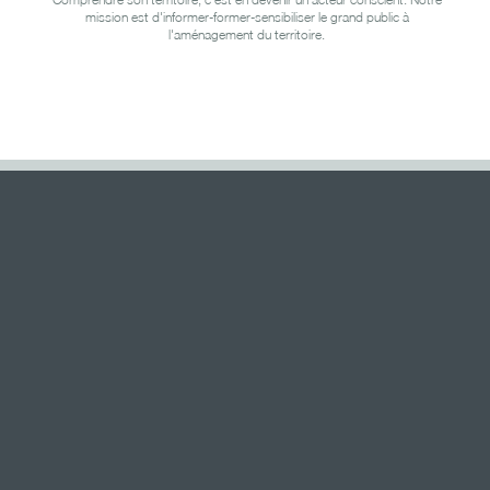
mission est d'informer-former-sensibiliser le grand public à
l'aménagement du territoire.
Formations des CCATM
À l’occasion du
, n
renouvellement de nombreuses CCATM
formations pour les aider dans
!
leur rôle d'avis
Rappel du fonctionn
1. Formation d'accueil de la CCATM -
ainsi que quelques bases et outils de l'aménagement du territ
Le rôle et l'implication de la CCATM d
2. Formation #SDC -