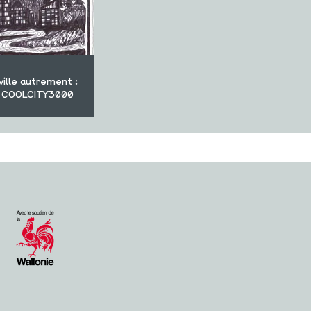
ville autrement :
on COOLCITY3000