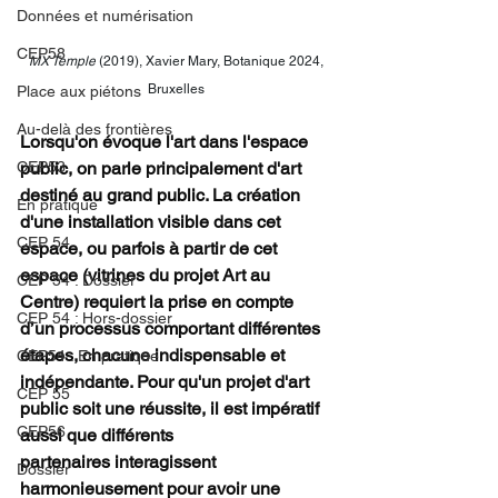
Données et numérisation
CEP58
MX Temple
 (2019), Xavier Mary, Botanique 2024, 
Bruxelles 
Place aux piétons
Au-delà des frontières
Lorsqu'on évoque l'art dans l'espace 
public, on parle principalement d'art 
CEP53
destiné au grand public. La création 
En pratique
d'une installation visible dans cet 
CEP 54
espace, ou parfois à partir de cet 
espace (vitrines du projet Art au 
CEP 54 : Dossier
Centre) requiert la prise en compte 
CEP 54 : Hors-dossier
d’un processus comportant différentes 
étapes, chacune indispensable et 
CEP54 : En pratique
indépendante. Pour qu'un projet d'art 
CEP 55
public soit une réussite, il est impératif 
CEP56
aussi que différents 
partenaires interagissent 
Dossier
harmonieusement pour avoir une 