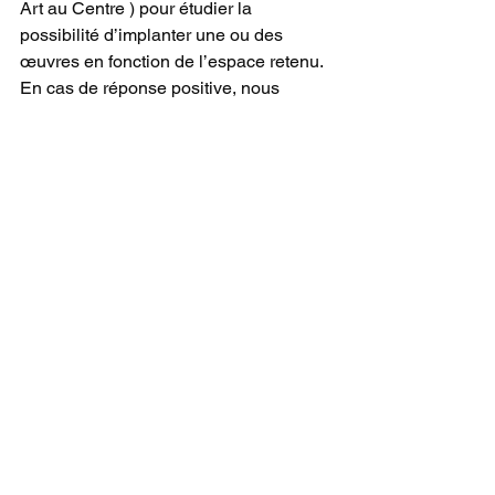
Art au Centre ) pour étudier la 
possibilité d’implanter une ou des 
œuvres en fonction de l’espace retenu. 
En cas de réponse positive, nous 
sélectionnons un (des) artiste(s) qui 
correspond(ent) à nos ambitions. Il est 
important de souligner que tous les 
artistes ne sont pas aptes à réaliser 
des œuvres dans l’espace public. C’est 
une démarche artistique spécifique 
nécessitant des compétences 
particulières. Grâce à notre expérience 
et à notre connaissance du marché, 
nous identifions l'artiste le mieux 
adapté à nos attentes. C’est à l'artiste 
de proposer une démarche, une 
création en fonction aussi de 
l’environnement choisi.  
Cette contextualisation est 