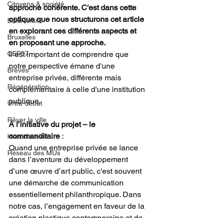
Citoyens & société
approche cohérente. C'est dans cette 
optique que nous structurons cet article 
Biodiversité
en explorant ces différents aspects et 
Bruxelles
en proposant une approche.
Il est important de comprendre que 
CEP57
notre perspective émane d'une 
Brèves
entreprise privée, différente mais 
Régénération
complémentaire à celle d'une institution 
publique. 
Urba-débat
Rêver la ville
À l’initiative du projet – le 
commanditaire
 :  
Hors-dossier
Quand une entreprise privée se lance 
Réseau des MUs
dans l’aventure du développement 
d’une œuvre d’art public, c'est souvent 
une démarche de communication 
essentiellement philanthropique. Dans 
notre cas, l’engagement en faveur de la 
création plastique contemporaine et de 