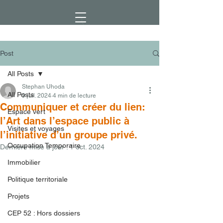
Post
All Posts
Stephan Uhoda
All Posts
9 juil. 2024
4 min de lecture
Communiquer et créer du lien:
Espace vert
l’Art dans l’espace public à
Visites et voyages
l’initiative d’un groupe privé.
Occupation Temporaire
Dernière mise à jour :
1 oct. 2024
Immobilier
Politique territoriale
Projets
CEP 52 : Hors dossiers