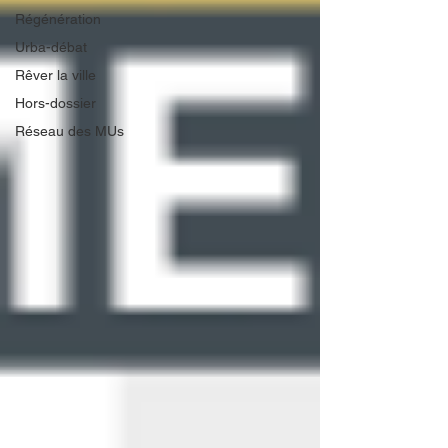
Régénération
Urba-débat
Rêver la ville
Hors-dossier
Réseau des MUs