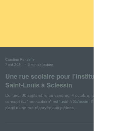
Caroline Rondelle
7 oct. 2024
2 min de lecture
Une rue scolaire pour l’institut
Saint-Louis à Sclessin
Du lundi 30 septembre au vendredi 4 octobre, le
concept de "rue scolaire" est testé à Sclessin. Il
s’agit d’une rue réservée aux piétons...