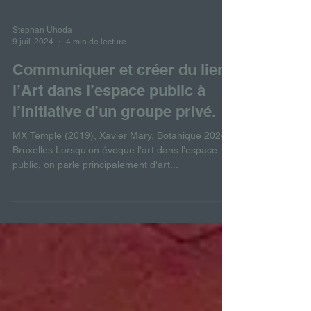
Stephan Uhoda
9 juil. 2024
4 min de lecture
Communiquer et créer du lien:
l’Art dans l’espace public à
l’initiative d’un groupe privé.
MX Temple (2019), Xavier Mary, Botanique 2024,
Bruxelles Lorsqu'on évoque l'art dans l'espace
public, on parle principalement d'art...