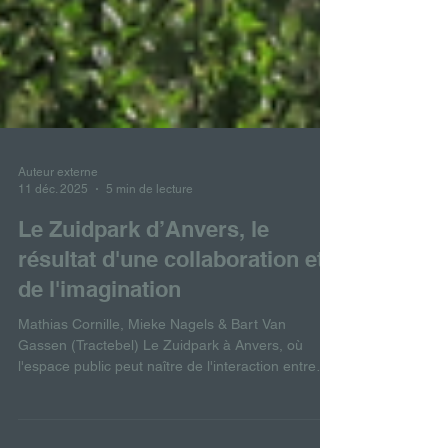
Auteur externe
11 déc. 2025
5 min de lecture
Le Zuidpark d’Anvers, le
résultat d'une collaboration et
de l'imagination
Mathias Cornille, Mieke Nagels & Bart Van
Gassen (Tractebel) Le Zuidpark à Anvers, où
l'espace public peut naître de l'interaction entre
processus et projection. Où le processus de