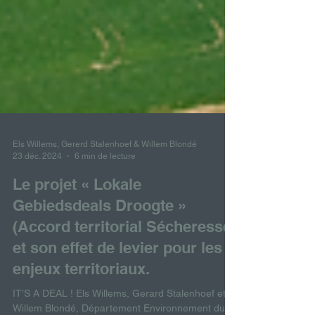
Els Willems, Gererd Stalenhoef & Willem Blondé
23 déc. 2024
6 min de lecture
Le projet « Lokale
Gebiedsdeals Droogte »
(Accord territorial Sécheresse)
et son effet de levier pour les