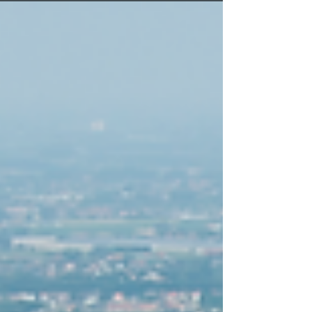
conception, le diagramme directeur et l'implication
de nombreuses personnes se fondent en un
nouveau paysage urbain. Une telle approche
permet de prendre des décisions de conception
fondées sur un cadre spatial qualitatif tout en
laissant la porte ouverte à des changements
futurs. ©Tractebel Un p