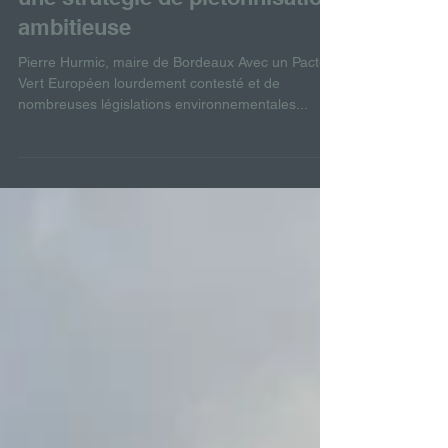
Bordeaux Grandeur Nature,
une stratégie de piétonnisation
ambitieuse
Pierre Hurmic, maire de Bordeaux Avec un Pacte
Vert Européen lourdement contesté et de
nombreuses législations environnementales...