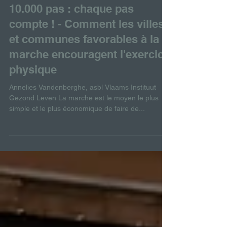
InfoPunt
1 avr. 2025
3 min de lecture
10.000 pas : chaque pas
compte ! - Comment les villes
et communes favorables à la
marche encouragent l'exercice
physique
Annelies Vandenberghe, asbl Vlaams Instituut
Gezond Leven La marche est le moyen le plus
simple et le plus économique de faire de...