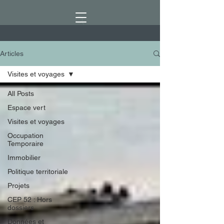
Articles
Visites et voyages
All Posts
Espace vert
Visites et voyages
Occupation
Temporaire
Immobilier
Politique territoriale
Projets
CEP 52 : Hors
dossiers
Données et