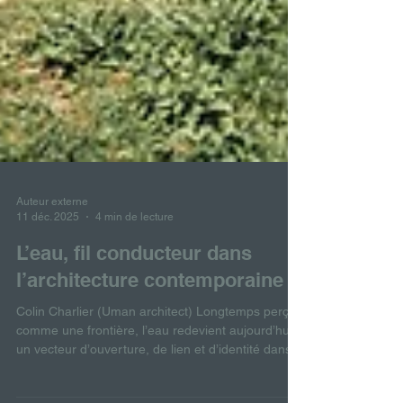
Auteur externe
11 déc. 2025
4 min de lecture
L’eau, fil conducteur dans
l’architecture contemporaine
Colin Charlier (Uman architect) Longtemps perçue
comme une frontière, l’eau redevient aujourd’hui
un vecteur d’ouverture, de lien et d’identité dans