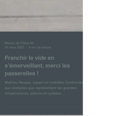
Maison de l'Urbanité
24 mars 2025
4 min de lecture
Franchir le vide en
s’émerveillant, merci les
passerelles !