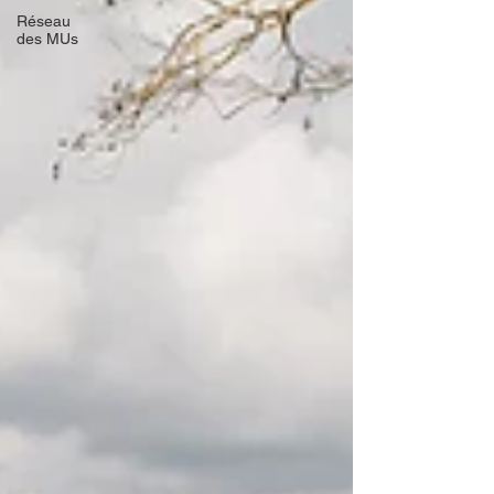
Réseau
des MUs