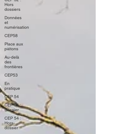
Hors
dossiers
Données
et
numérisation
CEP58
Place aux
piétons
Au-delà
des
frontières
CEP53
En
pratique
CEP 54
CEP 54 :
Dossier
CEP 54 :
Hors-
dossier