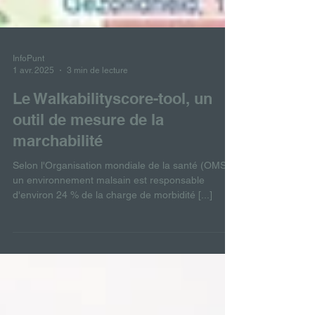
InfoPunt
1 avr. 2025
3 min de lecture
Le Walkabilityscore-tool, un
outil de mesure de la
marchabilité
Selon l'Organisation mondiale de la santé (OMS),
un environnement malsain est responsable
d'environ 24 % de la charge de morbidité [...]