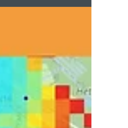
l’architecture. Plus qu’un décor, elle devient un lieu
à part entière, porteur de dimensions paysagère,
écologique et sociale. En Wallonie, plusieurs
projets d’UMAN architect illustrent cette évolution
où l’architecture s’efface au profit du paysage et
du vivre-ensemble. ©Georges de Kinder Si
proche, pourtant si loin La Meuse, co