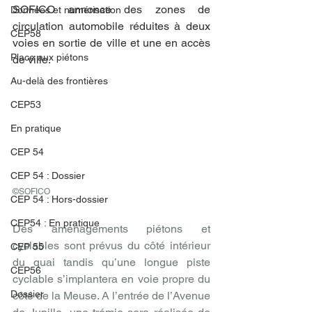
SOFICO annonce des zones de 
Données et numérisation
circulation automobile réduites à deux 
CEP58
voies en sortie de ville et une en accès 
Place aux piétons
de ville.
Au-delà des frontières
CEP53
En pratique
CEP 54
CEP 54 : Dossier
©SOFICO
CEP 54 : Hors-dossier
CEP54 : En pratique
Des aménagements piétons et 
cyclables sont prévus du côté intérieur 
CEP 55
du quai tandis qu’une longue piste 
CEP56
cyclable s’implantera en voie propre du 
Dossier
côté de la Meuse. A l’entrée de l’Avenue 