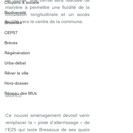
de Jupille, une trémie sera réalisée de 
Citoyens & société
manière à permettre une fluidité de la 
Biodiversité
circulation longitudinale et un accès 
facilité vers le centre de la commune.
Bruxelles
CEP57
Brèves
Régénération
Urba-débat
Rêver la ville
Hors-dossier
Réseau des MUs
©SOFICO
Ce nouvel aménagement devrait venir 
remplacer la « piste d’atterrissage » de 
l’E25 qui isole Bressoux de ses quais 