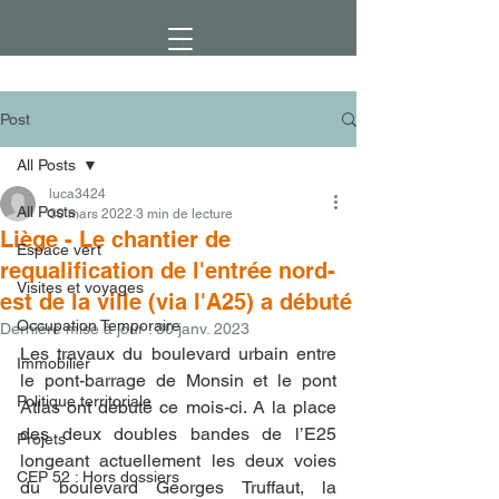
Post
All Posts
luca3424
All Posts
30 mars 2022
3 min de lecture
Liège - Le chantier de
Espace vert
requalification de l'entrée nord-
Visites et voyages
est de la ville (via l'A25) a débuté
Occupation Temporaire
Dernière mise à jour :
30 janv. 2023
Les travaux du boulevard urbain entre 
Immobilier
le pont-barrage de Monsin et le pont 
Politique territoriale
Atlas ont débuté ce mois-ci. A la place 
des deux doubles bandes de l’E25 
Projets
longeant actuellement les deux voies 
CEP 52 : Hors dossiers
du boulevard Georges Truffaut, la 