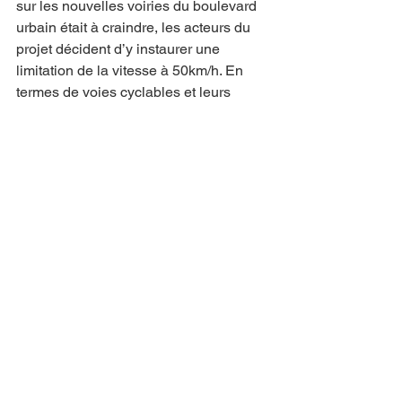
sur les nouvelles voiries du boulevard 
urbain était à craindre, les acteurs du 
projet décident d’y instaurer une 
limitation de la vitesse à 50km/h. En 
termes de voies cyclables et leurs 
accès, une traversée sera implanté 
près du magasin Métro. La largeur de la 
piste cyclable a également été élargie 
à plus de 3 mètres. Cependant, bien 
qu’une traversée piétonne soit 
dessinée à côté de la traversée 
cyclable vers l’avenue de Jupille, 
certaines interrogations persistent 
concernant l’accessibilité des quais 
directs de la Meuse aux piétons ou 
encore la continuité du réseau cyclable 
vers la même avenue. Enfin, la 
réalisation du projet coutera près de 17 
millions d’euros et est prévue pour l’été 