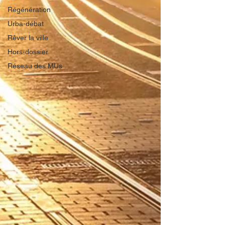
Régénération
Urba-débat
Rêver la ville
Hors-dossier
Réseau des MUs