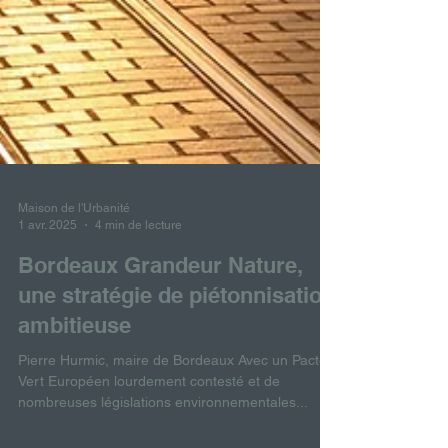
Maison de l'Urbanité
1 avr. 2025
4 min de lecture
Bordeaux Grandeur Nature,
une stratégie de piétonnisation
ambitieuse
Pierre Hurmic, maire de Bordeaux Avec un Pacte
Vert Européen lourdement contesté et de
nombreuses législations environnementales...