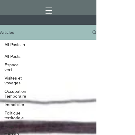
Articles
All Posts
All Posts
Espace
vert
Visites et
voyages
Occupation
Temporaire
Immobilier
Politique
territoriale
Projets
CEP 52 :