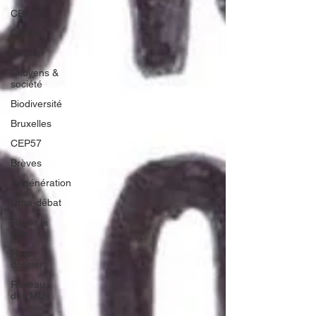
CEP 55
CEP56
Dossier
Citoyens &
société
Biodiversité
Bruxelles
CEP57
Brèves
Régénération
Urba-débat
Rêver la
ville
Hors-
dossier
Réseau
des MUs