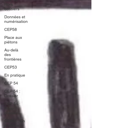
Hors
dossiers
Données et
numérisation
CEP58
Place aux
piétons
Au-delà
des
frontières
CEP53
En pratique
CEP 54
CEP 54 :
Dossier
CEP 54 :
Hors-
dossier
CEP54 : En
pratique