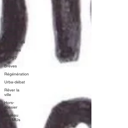
CEP 55
CEP56
Dossier
Citoyens &
société
Biodiversité
Bruxelles
CEP57
Brèves
Régénération
Urba-débat
Rêver la
ville
Hors-
dossier
Réseau
des MUs