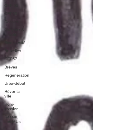
CEP 55
CEP56
Dossier
Citoyens &
société
Biodiversité
Bruxelles
CEP57
Brèves
Régénération
Urba-débat
Rêver la
ville
Hors-
dossier
Réseau
des MUs