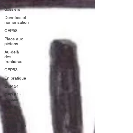
Hors
dossiers
Données et
numérisation
CEP58
Place aux
piétons
Au-delà
des
frontières
CEP53
En pratique
CEP 54
CEP 54 :
Dossier
CEP 54 :
Hors-
dossier
CEP54 : En
pratique