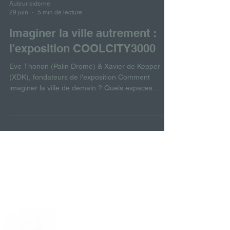
Auteur externe
29 juin
5 min de lecture
Imaginer la ville autrement :
l'exposition COOLCITY3000
Eve Thonon (Palin Drome) & Xavier de Kepper
(XDK), fondateurs de l'exposition Comment
imaginer la ville de demain ? Quels espaces
voulons-nous habiter, partager et transformer ? À
l’heure où les questions de logement, d’accès à la
ville et de qualité du cadre de vie occupent une
place croissante dans le débat public, ces
interrogations prennent une importance
particulière. L’exposition COOLCITY 3000 propose
d’y répondre par l’imaginaire. À travers une vaste
ville miniature co