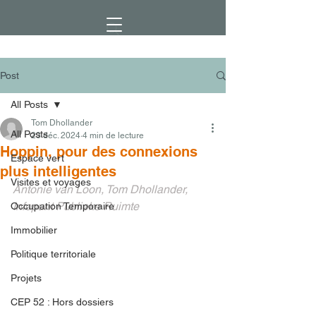
Post
All Posts
Tom Dhollander
All Posts
23 déc. 2024
4 min de lecture
Hoppin, pour des connexions
Espace vert
plus intelligentes
Visites et voyages
Antonie van Loon, Tom Dhollander, 
Infopunt Publieke Ruimte
Occupation Temporaire
Immobilier
Politique territoriale
Projets
CEP 52 : Hors dossiers