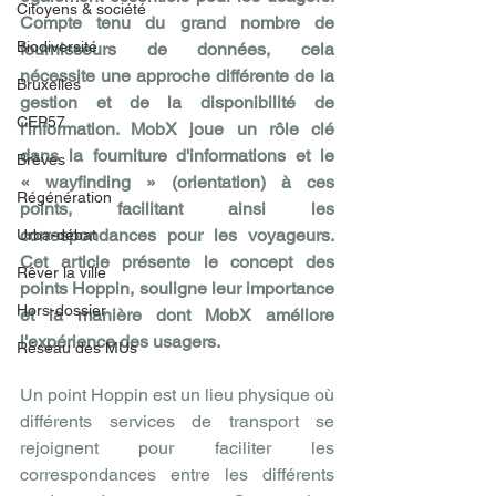
Citoyens & société
Compte tenu du grand nombre de 
Biodiversité
fournisseurs de données, cela 
nécessite une approche différente de la 
Bruxelles
gestion et de la disponibilité de 
CEP57
l'information. MobX joue un rôle clé 
dans la fourniture d'informations et le 
Brèves
« wayfinding » (orientation) à ces 
Régénération
points, facilitant ainsi les 
correspondances pour les voyageurs. 
Urba-débat
Cet article présente le concept des 
Rêver la ville
points Hoppin, souligne leur importance 
Hors-dossier
et la manière dont MobX améliore 
l'expérience des usagers.
Réseau des MUs
Un point Hoppin est un lieu physique où 
différents services de transport se 
rejoignent pour faciliter les 
correspondances entre les différents 