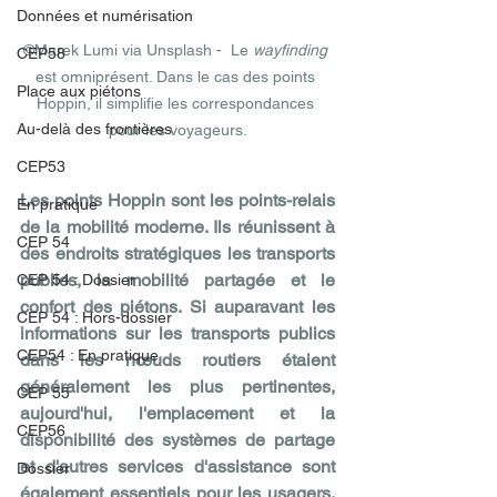
Données et numérisation
©Marek Lumi via Unsplash -  Le 
wayfinding
CEP58
est omniprésent. Dans le cas des points 
Place aux piétons
Hoppin, il simplifie les correspondances 
Au-delà des frontières
pour les voyageurs.
CEP53
Les points Hoppin sont les points-relais 
En pratique
de la mobilité moderne. Ils réunissent à 
CEP 54
des endroits stratégiques les transports 
publics, la mobilité partagée et le 
CEP 54 : Dossier
confort des piétons. Si auparavant les 
CEP 54 : Hors-dossier
informations sur les transports publics 
CEP54 : En pratique
dans les nœuds routiers étaient 
généralement les plus pertinentes, 
CEP 55
aujourd'hui, l'emplacement et la 
CEP56
disponibilité des systèmes de partage 
et d'autres services d'assistance sont 
Dossier
également essentiels pour les usagers. 