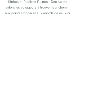
©Infopunt Publieke Ruimte - Des cartes 
aident les voyageurs à trouver leur chemin 
aux points Hoppin et aux abords de ceux-ci.
Voetgangersbeweging (le Mouvement 
piéton) a conçu la plateforme de 
données MobX en réponse à la 
problématique susmentionnée. MobX 
offre plusieurs solutions en vue 
d’améliorer l'expérience des usagers et 
de simplifier la gestion des nœuds de 
mobilité. Tout d'abord, MobX joue un 
rôle important en matière de 
wayfinding
. 
Cela comprend à la fois la visibilité du 
point Hoppin, la signalisation physique 
sur le site et les systèmes numériques 
qui guident les voyageurs vers leur 
destination en temps réel. En outre, 