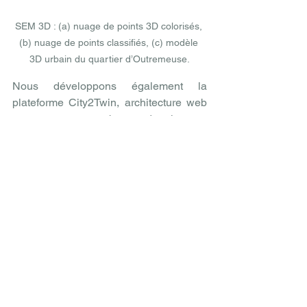
SEM 3D : (a) nuage de points 3D colorisés, 
(b) nuage de points classifiés, (c) modèle 
3D urbain du quartier d’Outremeuse.
Nous développons également la 
plateforme City2Twin, architecture web 
conçue comme base de jumeau 
numérique, connectable à diverses 
bases de données. Elle permet la 
gestion des données statiques et 
dynamiques et peut être couplée à 
diverses applications de simulations ou 
de traitements applicatifs. Un 
démonstrateur reprenant les données 
de SEM 3D et de données de capteurs 
de pollution mises à disposition par 
l’ISSEP nous permet d’illustrer nos 
réalisations. City2Twin se positionne 