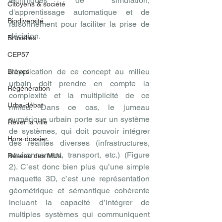
techniques de simulation, 
Citoyens & société
d'apprentissage automatique et de 
Biodiversité
raisonnement pour faciliter la prise de 
décision.
Bruxelles
CEP57
L’application de ce concept au milieu 
Brèves
urbain doit prendre en compte la 
Régénération
complexité et la multiplicité de ce 
Urba-débat
milieu. Dans ce cas, le jumeau 
numérique urbain porte sur un système 
Rêver la ville
de systèmes, qui doit pouvoir intégrer 
Hors-dossier
des réalités diverses (infrastructures, 
environnement, transport, etc.) (Figure 
Réseau des MUs
2). C’est donc bien plus qu’une simple 
maquette 3D, c’est une représentation 
géométrique et sémantique cohérente 
incluant la capacité d’intégrer de 
multiples systèmes qui communiquent 