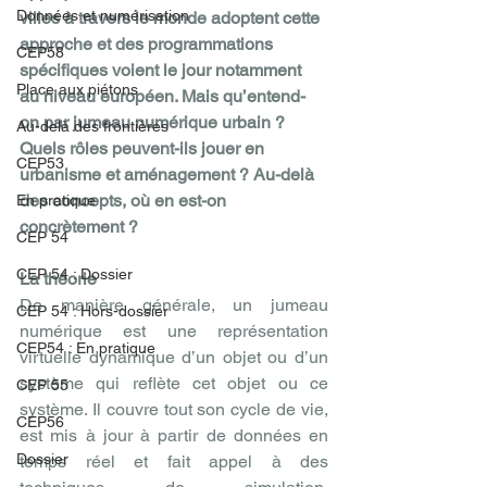
Données et numérisation
villes à travers le monde adoptent cette 
approche et des programmations 
CEP58
spécifiques voient le jour notamment 
Place aux piétons
au niveau européen. Mais qu’entend-
on par jumeau numérique urbain ? 
Au-delà des frontières
Quels rôles peuvent-ils jouer en 
CEP53
urbanisme et aménagement ? Au-delà 
des concepts, où en est-on 
En pratique
concrètement ?
CEP 54
CEP 54 : Dossier
La théorie
De manière générale, un jumeau 
CEP 54 : Hors-dossier
numérique est une représentation 
CEP54 : En pratique
virtuelle dynamique d’un objet ou d’un 
système qui reflète cet objet ou ce 
CEP 55
système. Il couvre tout son cycle de vie, 
CEP56
est mis à jour à partir de données en 
Dossier
temps réel et fait appel à des 