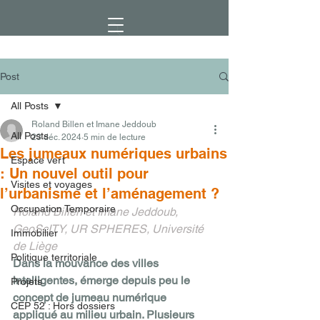
Post
All Posts
Roland Billen et Imane Jeddoub
All Posts
23 déc. 2024
5 min de lecture
Les jumeaux numériques urbains
Espace vert
: Un nouvel outil pour
Visites et voyages
l’urbanisme et l’aménagement ?
Occupation Temporaire
Roland Billen et Imane Jeddoub, 
GeoScITY, UR SPHERES, Université 
Immobilier
de Liège
Politique territoriale
Dans la mouvance des villes 
intelligentes, émerge depuis peu le 
Projets
concept de jumeau numérique 
CEP 52 : Hors dossiers
appliqué au milieu urbain. Plusieurs 