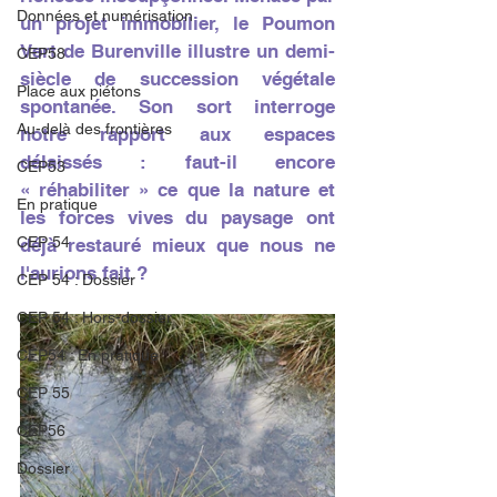
Données et numérisation
un projet immobilier, le Poumon 
Vert de Burenville illustre un demi-
CEP58
siècle de succession végétale 
Place aux piétons
spontanée. Son sort interroge 
Au-delà des frontières
notre rapport aux espaces 
délaissés : faut-il encore 
CEP53
« réhabiliter » ce que la nature et 
En pratique
les forces vives du paysage ont 
CEP 54
déjà restauré mieux que nous ne 
l'aurions fait ?
CEP 54 : Dossier
CEP 54 : Hors-dossier
CEP54 : En pratique
CEP 55
CEP56
Dossier