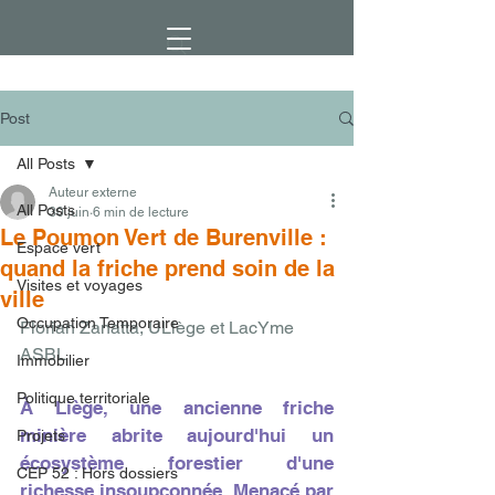
Post
All Posts
Auteur externe
All Posts
30 juin
6 min de lecture
Le Poumon Vert de Burenville :
Espace vert
quand la friche prend soin de la
Visites et voyages
ville
Occupation Temporaire
Florian Zanatta, ULiège et LacYme 
ASBL
Immobilier
Politique territoriale
À Liège, une ancienne friche 
minière abrite aujourd'hui un 
Projets
écosystème forestier d'une 
CEP 52 : Hors dossiers
richesse insoupçonnée. Menacé par 