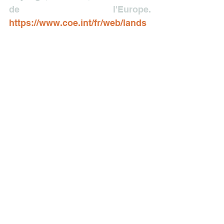
de l'Europe. 
https://www.coe.int/fr/web/lands
cape
Corajoud, M. (2000). Le paysage 
c'est l'endroit où le ciel et la terre 
se touchent. In : Le paysage en 
préalable. Éditions Parenthèses.
Desvigne, M. & Simonnet, C. 
(1997). Le jardin planétaire. Entre 
nature et artifice. Paris : Hazan.
Mouton, L. (2026). Impacts of 
global changes on biodiversity 
through the lens of epiphytic 
bryophytes [Doctoral thesis, 
ULiège - Université de Liège]. 
ORBi-University of Liège. 