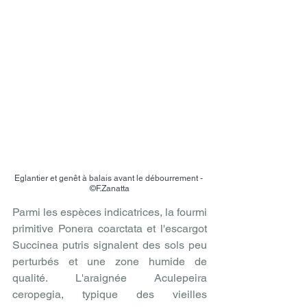
Eglantier et genêt à balais avant le débourrement - 
©F.Za
natta
Parmi les espèces indicatrices, la fourmi 
primitive Ponera coarctata et l'escargot 
Succinea putris signalent des sols peu 
perturbés et une zone humide de 
qualité. L'araignée Aculepeira 
ceropegia, typique des vieilles 