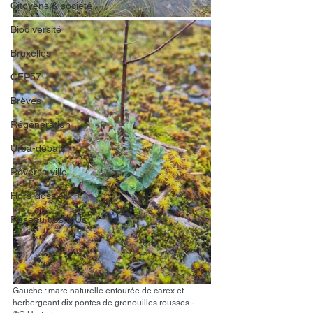
Citoyens & société
Biodiversité
Bruxelles
CEP57
Brèves
Régénération
Urba-débat
Rêver la ville
Hors-dossier
Réseau des MUs
Gauche : mare naturelle entourée de carex et 
herbergeant dix pontes de grenouilles rousses - 